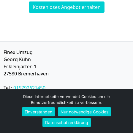
Kostenloses Angebot erhalten
Finex Umzug
Georg Kühn
Eckleinjarten 1
27580
Bremer­haven
Tel.:
015792621450
E-Mail:
info@finex-umzug.de
Diese Internetseite verwendet Cookies um die
Benutzerfreundlichkeit zu verbessern.
Öffnungszeiten:
Mo - Sa: 10:00 - 19:00 Uhr
Einverstanden
Nur notwendige Cookies
Datenschutzerklärung
Impressum