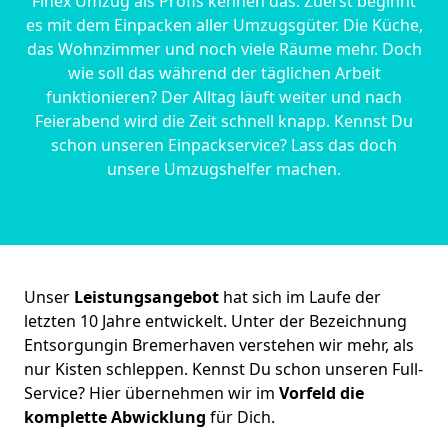
Finex Umzug als Profis kennen das. Zuerst beginnt
es mit dem Einpacken aller Umzugsgüter. Die Küche,
das Wohnzimmer und noch viele Räume mehr. Doch
wie soll das während der täglichen Arbeit
funktionieren? Der Alltag läuft weiter und nach
Feierabend wird die Zeit schnell knapp. Kennst Du
schon unseren Einpackservice? Lass das doch
unsere Umzugshelfer machen.
Unser
Leistungsangebot
hat sich im Laufe der
letzten 10 Jahre entwickelt. Unter der Bezeichnung
Entsorgungin Bremer­haven verstehen wir mehr, als
nur Kisten schleppen. Kennst Du schon unseren Full-
Service? Hier übernehmen wir im
Vorfeld die
komplette Abwicklung
für Dich.