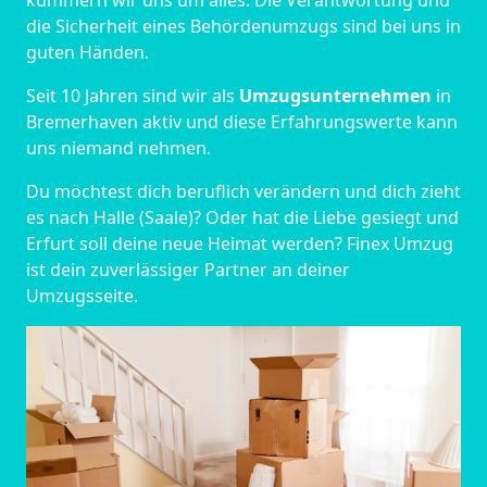
kümmern wir uns um alles. Die Verantwortung und
die Sicherheit eines Behördenumzugs sind bei uns in
guten Händen.
Seit 10 Jahren sind wir als
Umzugsunternehmen
in
Bremer­haven aktiv und diese Erfahrungswerte kann
uns niemand nehmen.
Du möchtest dich beruflich verändern und dich zieht
es nach Halle (Saale)? Oder hat die Liebe gesiegt und
Erfurt soll deine neue Heimat werden? Finex Umzug
ist dein zuverlässiger Partner an deiner
Umzugsseite.