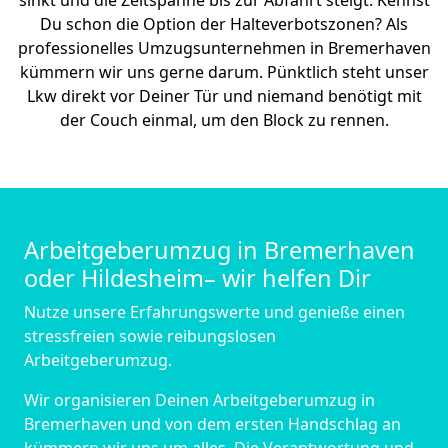
sinkt und die Zeitspanne bis zur Abfahrt steigt. Kennst
Du schon die Option der Halteverbotszonen? Als
professionelles Umzugsunternehmen in Bremer­haven
kümmern wir uns gerne darum. Pünktlich steht unser
Lkw direkt vor Deiner Tür und niemand benötigt mit
der Couch einmal, um den Block zu rennen.
Arbeitgeberumzug in Bremer­haven
oder Hildesheim– wir helfen Dir
Nutze unsere Erfahrungswerte und genieße einen
stressfreien sowie reibungslosen
Arbeitgeberumzug.
Wir organisieren Deinen Arbeitgeberumzug in
Bremer­haven und von dem ersten Handschlag an