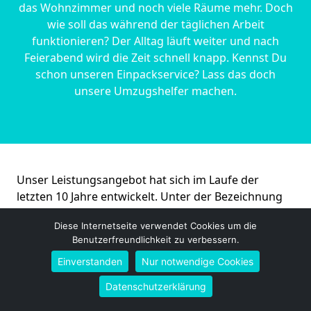
das Wohnzimmer und noch viele Räume mehr. Doch
wie soll das während der täglichen Arbeit
funktionieren? Der Alltag läuft weiter und nach
Feierabend wird die Zeit schnell knapp. Kennst Du
schon unseren Einpackservice? Lass das doch
unsere Umzugshelfer machen.
Unser Leistungsangebot hat sich im Laufe der
letzten 10 Jahre entwickelt. Unter der Bezeichnung
Arbeitgeberumzug in Bremer­haven verstehen wir
Diese Internetseite verwendet Cookies um die
mehr, als nur Kisten schleppen. Kennst Du schon
Benutzerfreundlichkeit zu verbessern.
unseren Full-Service? Hier übernehmen wir im
Einverstanden
Nur notwendige Cookies
Vorfeld die komplette Abwicklung für Dich.
Datenschutzerklärung
Kostenloses Angebot erhalten